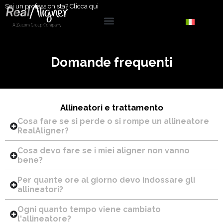
Sei un professionista?
Clicca qui
Domande frequenti
Allineatori e trattamento
Cosa fare se si perde o si rompe un allineatore
RealAligner?
Cosa devo fare se i miei aligner non vanno
bene?
Per quante ore al giorno devo indossare gli
allineatori?
Ogni quanto tempo viene cambiato
l'allineatore?