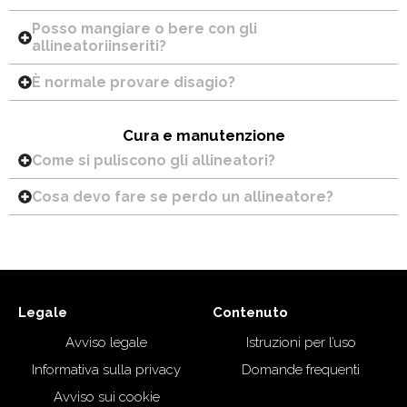
Posso mangiare o bere con gli
allineatoriinseriti?
È normale provare disagio?
Cura e manutenzione
Come si puliscono gli allineatori?
Cosa devo fare se perdo un allineatore?
Legale
Contenuto
Avviso legale
Istruzioni per l’uso
Informativa sulla privacy
Domande frequenti
Avviso sui cookie