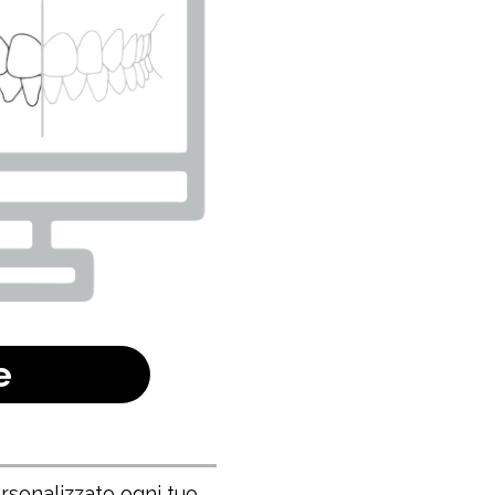
e
rsonalizzato ogni tuo