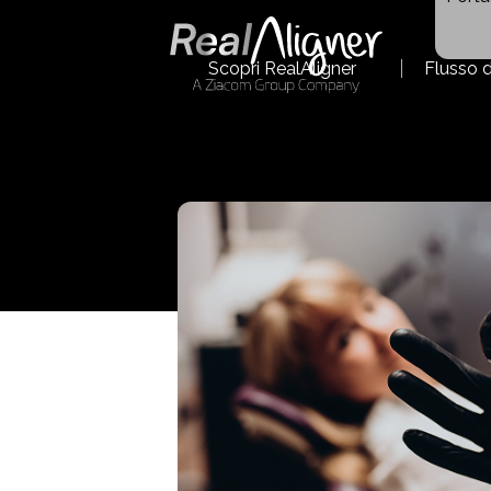
Scopri RealAligner
Flusso d