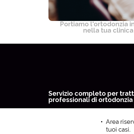
Portiamo l'ortodonzia in
nella tua clinica
Servizio completo per trat
professionali di ortodonzia 
Area riser
tuoi casi.