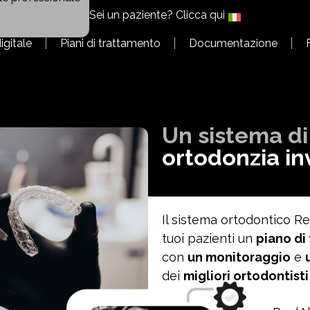
Sei un paziente?
Clicca qui
igitale
Piani di trattamento
Documentazione
Un sistema di
ortodonzia inv
Il sistema ortodontico Rea
tuoi pazienti un
piano di
con
un monitoraggio
e
dei
migliori ortodontisti