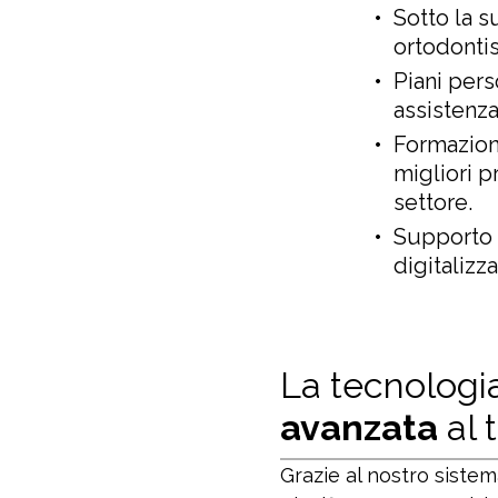
Sotto la s
ortodontis
Piani pers
assistenza
Formazione
migliori p
settore.
Supporto d
digitalizza
La tecnologi
avanzata
al 
Grazie al nostro sistem