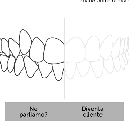
anche prima di avvia
Ne
Diventa
parliamo?
cliente