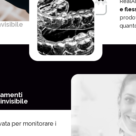
RealAl
e fles
prodot
visibile
quanto
tamenti
invisibile
vata per monitorare i